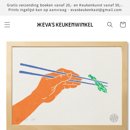
Meteen
Gratis verzending boeken vanaf 20,- en Keukenkunst vanaf 50,-.
naar de
Prints ingelijst kan op aanvraag - evaskeukenkast@gmail.com
content
Winkelwa
Ga direct naar
productinformatie