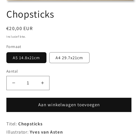
Chopsticks
Normale
€20,00 EUR
prijs
Inclusief btw.
Formaat
A5 14.8x21cm
A4 29.7x21cm
Aantal
Aantal
Aantal
verlagen
verhogen
voor
voor
Chopsticks
Chopsticks
Aan winkelwagen toevoegen
Titel:
Chopsticks
Illustrator:
Yves van Asten